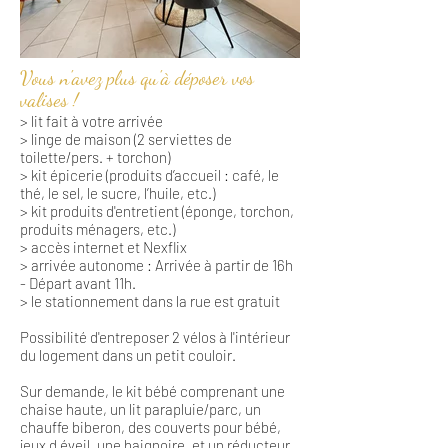
Vous n'avez plus qu'à déposer vos
valises !
> lit fait à votre arrivée
> linge de maison (2 serviettes de
toilette/pers. + torchon)
> kit épicerie (produits d’accueil : café, le
thé, le sel, le sucre, l’huile, etc.)
> kit produits d'entretient (éponge, torchon,
produits ménagers, etc.)
> accès internet et Nexflix
> arrivée autonome : Arrivée à partir de 16h
- Départ avant 11h.
> le stationnement dans la rue est gratuit
Possibilité d'entreposer 2 vélos à l'intérieur
du logement dans un petit couloir.
Sur demande, le kit bébé comprenant une
chaise haute, un lit parapluie/parc, un
chauffe biberon, des couverts pour bébé,
jeux d éveil, une baignoire, et un réducteur